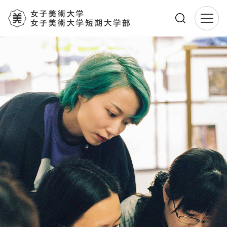
メ
イ
ン
コ
ン
テ
ン
ツ
に
移
動