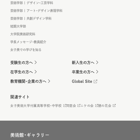
芸術学部 | デザイン・工芸学科
芸術学部 | アート・デザイン表現学科
芸術学部 | 共創デザイン学科
短期大学部
大学院美術研究科
学長メッセージ・教員紹介
女子美での学びを知る
受験生の方へ
新入生の方へ
在学生の方へ
卒業生の方へ
教育機関・企業の方へ
Global Site
関連サイト
女子美術大学付属高等学校・中学校
同窓会
ニケの会
徳の花会
美術館・ギャラリー