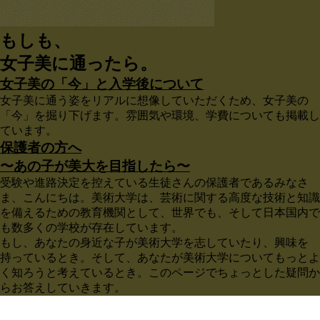
もしも、
女子美に通ったら。
女子美の「今」と入学後について
女子美に通う姿をリアルに想像していただくため、女子美の
「今」を掘り下げます。雰囲気や環境、学費についても掲載し
ています。
保護者の方へ
〜あの子が美大を目指したら〜
受験や進路決定を控えている生徒さんの保護者であるみなさ
ま、こんにちは。美術大学は、芸術に関する高度な技術と知識
を備えるための教育機関として、世界でも、そして日本国内で
も数多くの学校が存在しています。
もし、あなたの身近な子が美術大学を志していたり、興味を
持っているとき。そして、あなたが美術大学についてもっとよ
く知ろうと考えているとき。このページでちょっとした疑問か
らお答えしていきます。