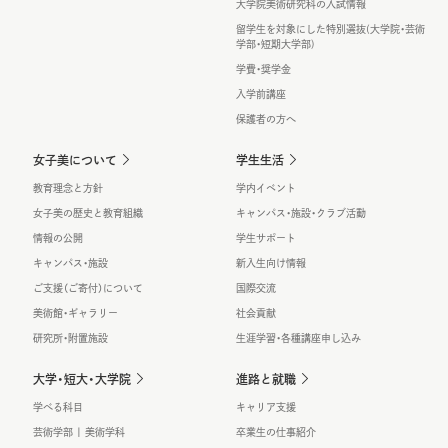
大学院美術研究科の入試情報
留学生を対象にした特別選抜(大学院・芸術
学部・短期大学部)
学費・奨学金
入学前講座
保護者の方へ
女子美について
学生生活
教育理念と方針
学内イベント
女子美の歴史と教育組織
キャンパス・施設・クラブ活動
情報の公開
学生サポート
キャンパス・施設
新入生向け情報
ご支援（ご寄付）について
国際交流
美術館・ギャラリー
社会貢献
研究所・附置施設
生涯学習・各種講座申し込み
大学・短大・大学院
進路と就職
学べる科目
キャリア支援
芸術学部 | 美術学科
卒業生の仕事紹介