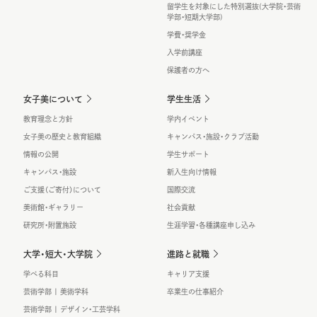
留学生を対象にした特別選抜(大学院・芸術
学部・短期大学部)
学費・奨学金
入学前講座
保護者の方へ
女子美について
学生生活
教育理念と方針
学内イベント
女子美の歴史と教育組織
キャンパス・施設・クラブ活動
情報の公開
学生サポート
キャンパス・施設
新入生向け情報
ご支援（ご寄付）について
国際交流
美術館・ギャラリー
社会貢献
研究所・附置施設
生涯学習・各種講座申し込み
大学・短大・大学院
進路と就職
学べる科目
キャリア支援
芸術学部 | 美術学科
卒業生の仕事紹介
芸術学部 | デザイン・工芸学科