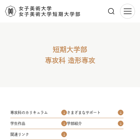
メ
イ
ン
コ
短期大学部
ン
テ
専攻科 造形専攻
ン
ツ
に
移
動
専攻科のカリキュラム
さまざまなサポート
学生作品
学部紹介
関連リンク