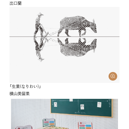
出口蘭
「生業(なりわい)」
横山美留果