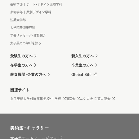
芸術学部 | アート・デザイン表現学科
芸術学部 | 共創デザイン学科
短期大学部
大学院美術研究科
学長メッセージ・教員紹介
女子美での学びを知る
受験生の方へ
新入生の方へ
在学生の方へ
卒業生の方へ
教育機関・企業の方へ
Global Site
関連サイト
女子美術大学付属高等学校・中学校
同窓会
ニケの会
徳の花会
美術館・ギャラリー
女子美アートミュージアム