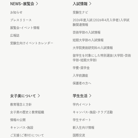
NEWS・展覧会
入試情報
お知らせ
受験生ナビ
プレスリリース
2026年度入試（2026年4月入学者）入学試
験関連情報
展覧会・イベント情報
芸術学部の入試情報
広報誌
短期大学部の入試情報
受験生向けイベントカレンダー
大学院美術研究科の入試情報
留学生を対象にした特別選抜(大学院・芸術
学部・短期大学部)
学費・奨学金
入学前講座
保護者の方へ
女子美について
学生生活
教育理念と方針
学内イベント
女子美の歴史と教育組織
キャンパス・施設・クラブ活動
情報の公開
学生サポート
キャンパス・施設
新入生向け情報
ご支援（ご寄付）について
国際交流