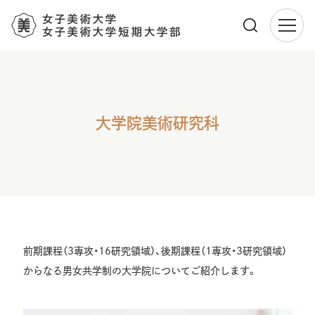
メ
イ
ン
コ
ン
大学院美術研究科
テ
ン
ツ
に
移
動
前期課程（3専攻・16研究領域）、後期課程（1専攻・3研究領域）
からなる男女共学制の大学院についてご紹介します。