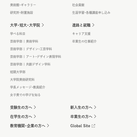
美術館・ギャラリー
社会貢献
研究所・附置施設
生涯学習・各種講座申し込み
大学・短大・大学院
進路と就職
学べる科目
キャリア支援
芸術学部 | 美術学科
卒業生の仕事紹介
芸術学部 | デザイン・工芸学科
芸術学部 | アート・デザイン表現学科
芸術学部 | 共創デザイン学科
短期大学部
大学院美術研究科
学長メッセージ・教員紹介
女子美での学びを知る
受験生の方へ
新入生の方へ
在学生の方へ
卒業生の方へ
教育機関・企業の方へ
Global Site