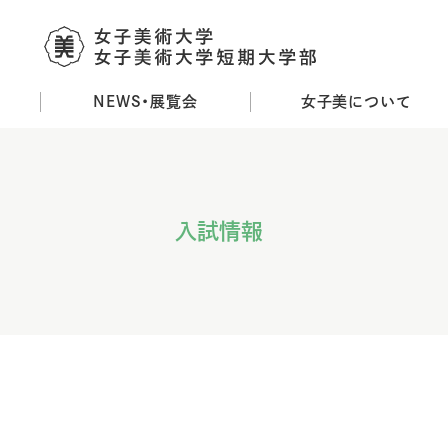
NEWS・展覧会
女子美について
メ
イ
ン
コ
ン
入試情報
テ
ン
ツ
に
移
動