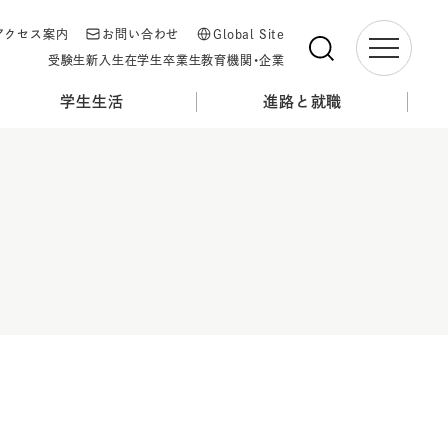
アクセス案内
お問い合わせ
Global Site
受験生
新入生
在学生
卒業生
教育機関・企業
学生生活
進路と就職