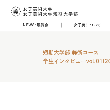
NEWS・展覧会
女子美について
メ
イ
ン
コ
短期大学部 美術コース
ン
テ
学生インタビューvol.01(20
ン
ツ
に
移
動