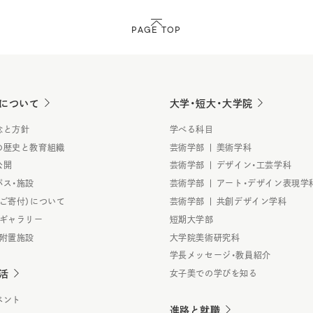
PAGE TOP
について
大学・短大・大学院
念と方針
学べる科目
の歴史と教育組織
芸術学部 | 美術学科
公開
芸術学部 | デザイン・工芸学科
パス・施設
芸術学部 | アート・デザイン表現学
（ご寄付）について
芸術学部 | 共創デザイン学科
・ギャラリー
短期大学部
・附置施設
大学院美術研究科
学長メッセージ・教員紹介
活
女子美での学びを知る
ベント
進路と就職