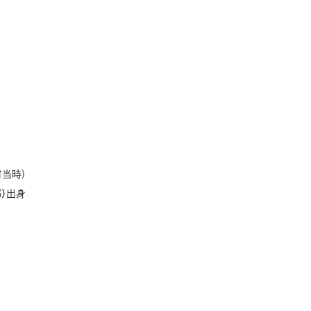
材当時)
）出身