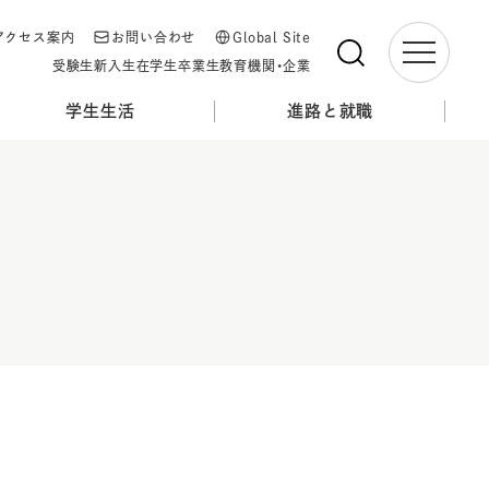
アクセス案内
お問い合わせ
Global Site
受験生
新入生
在学生
卒業生
教育機関・企業
学生生活
進路と就職