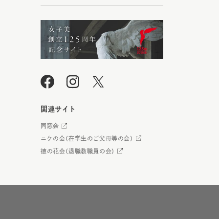
関連サイト
同窓会
ニケの会（在学生のご父母等の会）
徳の花会（退職教職員の会）