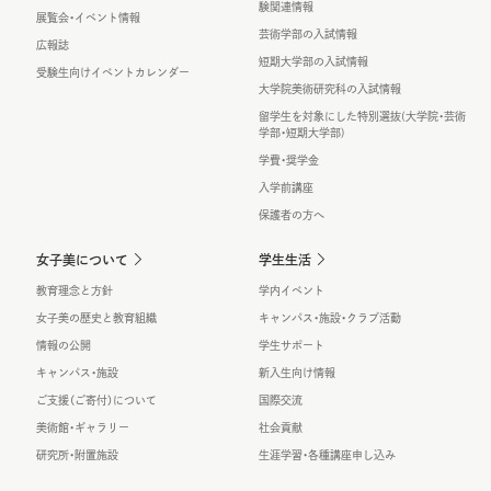
験関連情報
展覧会・イベント情報
芸術学部の入試情報
広報誌
短期大学部の入試情報
受験生向けイベントカレンダー
大学院美術研究科の入試情報
留学生を対象にした特別選抜(大学院・芸術
学部・短期大学部)
学費・奨学金
入学前講座
保護者の方へ
女子美について
学生生活
教育理念と方針
学内イベント
女子美の歴史と教育組織
キャンパス・施設・クラブ活動
情報の公開
学生サポート
キャンパス・施設
新入生向け情報
ご支援（ご寄付）について
国際交流
美術館・ギャラリー
社会貢献
研究所・附置施設
生涯学習・各種講座申し込み