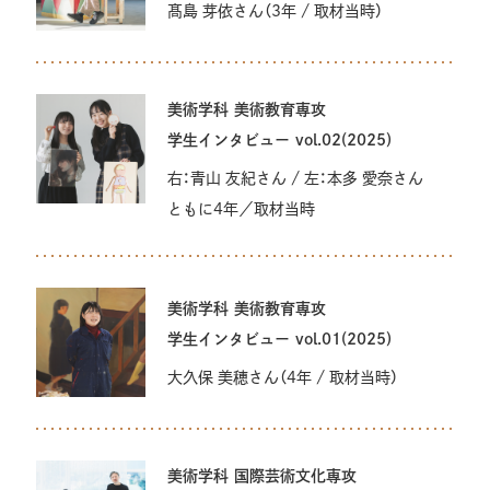
造形学科 美術コース
髙島 芽依さん（3年 / 取材当時）
造形学科 デザインコース
美術学科 美術教育専攻
美術研究科 博士前期課程・後期課程
学生インタビュー vol.02(2025)
右：青山 友紀さん / 左：本多 愛奈さん
ともに4年／取材当時
美術学科 美術教育専攻
学生インタビュー vol.01(2025)
大久保 美穂さん（4年 / 取材当時）
美術学科 国際芸術文化専攻