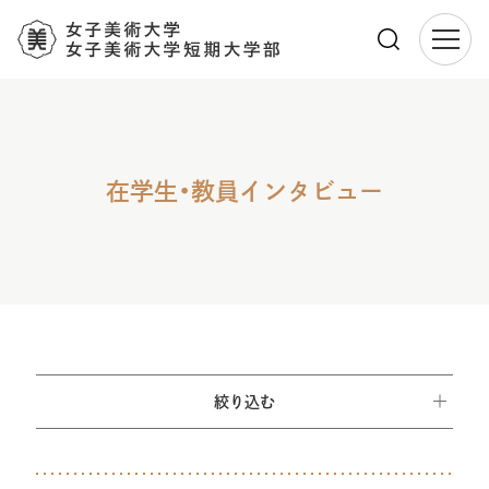
メ
イ
ン
コ
ン
在学生・教員インタビュー
テ
ン
ツ
に
移
動
絞り込む
美術学科 洋画専攻