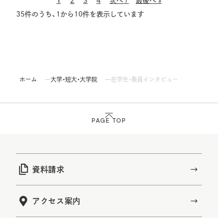
ペー
カ
1
Page
2
Page
3
Page
4
次
次へ ›
最
最後へ »
ジ
35件のうち、1から10件を表示しています
レ
ペー
終
送
ン
ジ
ペー
り
ト
ジ
ペー
ジ
ホーム
大学・短大・大学院
在学生・教員インタビュー
PAGE TOP
資料請求
アクセス案内