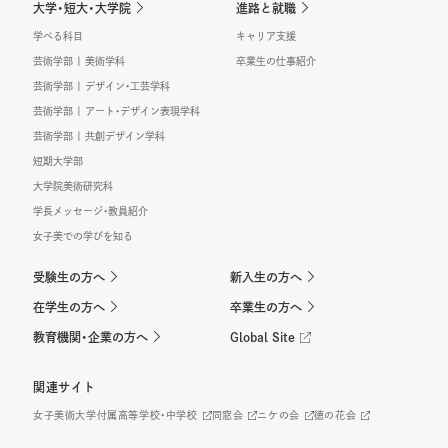
大学・短大・大学院
進路と就職
学べる科目
キャリア支援
芸術学部 | 美術学科
卒業生の仕事紹介
芸術学部 | デザイン・工芸学科
芸術学部 | アート・デザイン表現学科
芸術学部 | 共創デザイン学科
短期大学部
大学院美術研究科
学長メッセージ・教員紹介
女子美での学びを知る
受験生の方へ
新入生の方へ
在学生の方へ
卒業生の方へ
教育機関・企業の方へ
Global Site
関連サイト
女子美術大学付属高等学校・中学校
同窓会
ニケの会
徳の花会