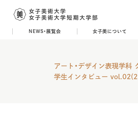
NEWS・展覧会
女子美について
メ
イ
ン
コ
アート・デザイン表現学科
ン
テ
学生インタビュー vol.02(2
ン
ツ
に
移
動