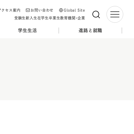
アクセス案内
お問い合わせ
Global Site
受験生
新入生
在学生
卒業生
教育機関・企業
学生生活
進路と就職