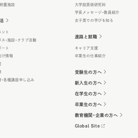
・附置施設
大学院美術研究科
学長メッセージ・教員紹介
活
女子美での学びを知る
ベント
進路と就職
パス・施設・クラブ活動
ポート
キャリア支援
向け情報
卒業生の仕事紹介
流
献
受験生の方へ
習・各種講座申し込み
新入生の方へ
在学生の方へ
卒業生の方へ
教育機関・企業の方へ
Global Site