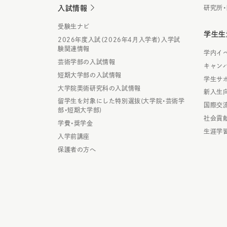
入試情報
研究所
受験生ナビ
学生生
2026年度入試（2026年4月入学者）入学試
験関連情報
学内イ
芸術学部の入試情報
キャン
短期大学部の入試情報
学生サ
大学院美術研究科の入試情報
新入生
留学生を対象にした特別選抜(大学院・芸術学
国際交
部・短期大学部)
社会貢
学費・奨学金
生涯学
入学前講座
保護者の方へ