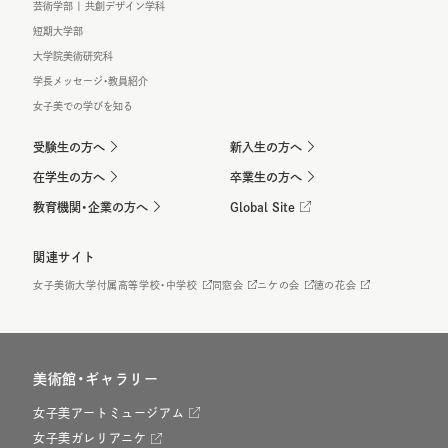
芸術学部 | 共創デザイン学科
短期大学部
大学院美術研究科
学長メッセージ・教員紹介
女子美での学びを知る
受験生の方へ
新入生の方へ
在学生の方へ
卒業生の方へ
教育機関・企業の方へ
Global Site
関連サイト
女子美術大学付属高等学校・中学校
同窓会
ニケの会
徳の花会
美術館・ギャラリー
女子美アートミュージアム
女子美ガレリアニケ