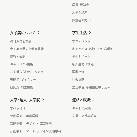
学費・奨学金
入学前講座
保護者の方へ
女子美について
学生生活
教育理念と方針
学内イベント
女子美の歴史と教育組織
キャンパス・施設・クラブ活動
情報の公開
学生サポート
キャンパス・施設
新入生向け情報
ご支援（ご寄付）について
国際交流
美術館・ギャラリー
社会貢献
研究所・附置施設
生涯学習・各種講座申し込み
大学・短大・大学院
進路と就職
学べる科目
キャリア支援
芸術学部 | 美術学科
卒業生の仕事紹介
芸術学部 | デザイン・工芸学科
芸術学部 | アート・デザイン表現学科