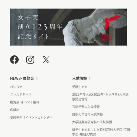
NEWS・展覧会
入試情報
お知らせ
受験生ナビ
プレスリリース
2026年度入試（2026年4月入学者）入学試
験関連情報
展覧会・イベント情報
芸術学部の入試情報
広報誌
短期大学部の入試情報
受験生向けイベントカレンダー
大学院美術研究科の入試情報
留学生を対象にした特別選抜(大学院・芸術
学部・短期大学部)