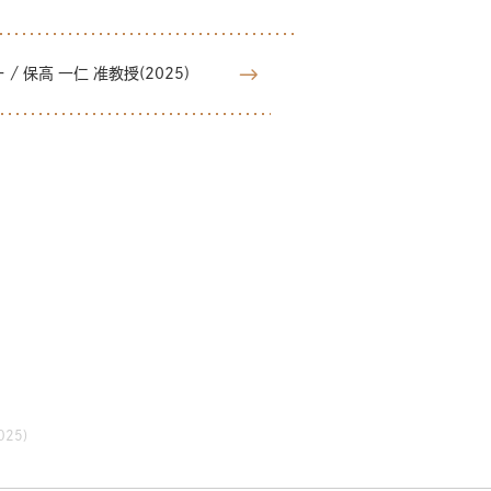
 保高 一仁 准教授(2025)
25)