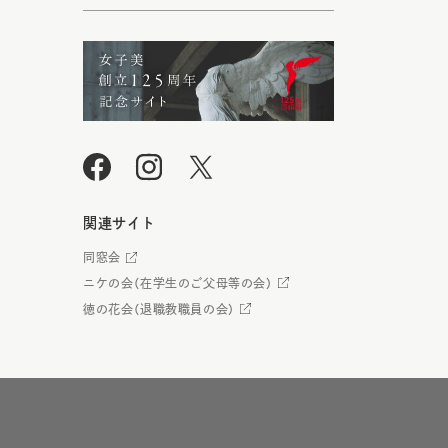
関連サイト
同窓会
ニケの会（在学生のご父母等の会）
徳の花会（退職教職員の会）