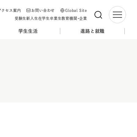
アクセス案内
お問い合わせ
Global Site
受験生
新入生
在学生
卒業生
教育機関・企業
学生生活
進路と就職