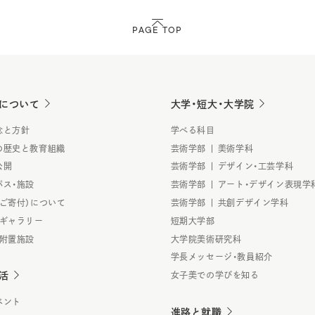
PAGE TOP
について
大学・短大・大学院
念と方針
学べる科目
の歴史と教育組織
芸術学部 | 美術学科
公開
芸術学部 | デザイン・工芸学科
パス・施設
芸術学部 | アート・デザイン表現学
（ご寄付）について
芸術学部 | 共創デザイン学科
・ギャラリー
短期大学部
・附置施設
大学院美術研究科
学長メッセージ・教員紹介
活
女子美での学びを知る
ベント
進路と就職