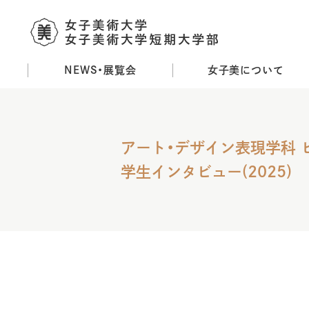
NEWS・展覧会
女子美について
メ
イ
ン
コ
アート・デザイン表現学科
ン
テ
学生インタビュー(2025)
ン
ツ
に
移
動