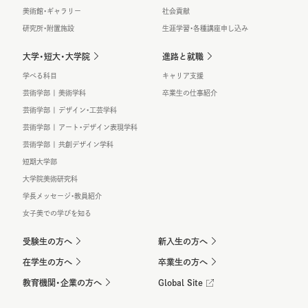
美術館・ギャラリー
社会貢献
研究所・附置施設
生涯学習・各種講座申し込み
大学・短大・大学院
進路と就職
学べる科目
キャリア支援
芸術学部 | 美術学科
卒業生の仕事紹介
芸術学部 | デザイン・工芸学科
芸術学部 | アート・デザイン表現学科
芸術学部 | 共創デザイン学科
短期大学部
大学院美術研究科
学長メッセージ・教員紹介
女子美での学びを知る
受験生の方へ
新入生の方へ
在学生の方へ
卒業生の方へ
教育機関・企業の方へ
Global Site