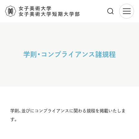
メ
イ
ン
コ
ン
学則・コンプライアンス諸規程
テ
ン
ツ
に
移
動
学則、並びにコンプライアンスに関わる規程を掲載いたしま
す。