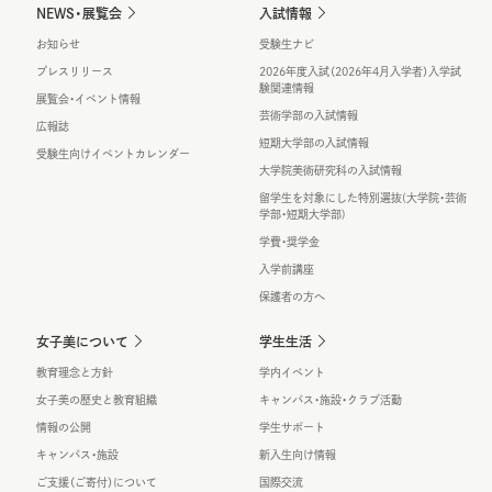
NEWS・展覧会
入試情報
お知らせ
受験生ナビ
プレスリリース
2026年度入試（2026年4月入学者）入学試
験関連情報
展覧会・イベント情報
芸術学部の入試情報
広報誌
短期大学部の入試情報
受験生向けイベントカレンダー
大学院美術研究科の入試情報
留学生を対象にした特別選抜(大学院・芸術
学部・短期大学部)
学費・奨学金
入学前講座
保護者の方へ
女子美について
学生生活
教育理念と方針
学内イベント
女子美の歴史と教育組織
キャンパス・施設・クラブ活動
情報の公開
学生サポート
キャンパス・施設
新入生向け情報
ご支援（ご寄付）について
国際交流