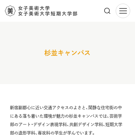
メ
イ
ン
コ
ン
杉並キャンパス
テ
ン
ツ
に
移
動
新宿副都心に近い交通アクセスのよさと、閑静な住宅街の中
にある落ち着いた環境が魅力の杉並キャンパスでは、芸術学
部のアート・デザイン表現学科、共創デザイン学科、短期大学
部の造形学科、専攻科の学生が学んでいます。