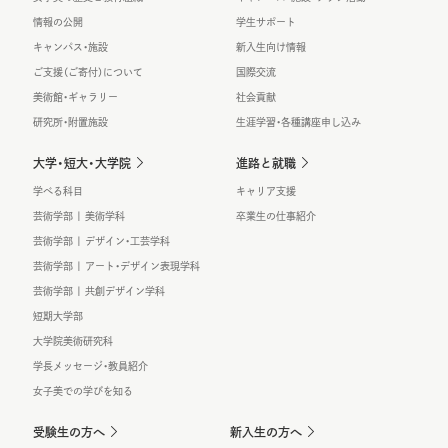
情報の公開
学生サポート
キャンパス・施設
新入生向け情報
ご支援（ご寄付）について
国際交流
美術館・ギャラリー
社会貢献
研究所・附置施設
生涯学習・各種講座申し込み
大学・短大・大学院
進路と就職
学べる科目
キャリア支援
芸術学部 | 美術学科
卒業生の仕事紹介
芸術学部 | デザイン・工芸学科
芸術学部 | アート・デザイン表現学科
芸術学部 | 共創デザイン学科
短期大学部
大学院美術研究科
学長メッセージ・教員紹介
女子美での学びを知る
受験生の方へ
新入生の方へ