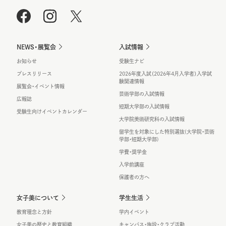
NEWS・展覧会
入試情報
お知らせ
受験生ナビ
プレスリリース
2026年度入試（2026年4月入学者）入学試
験関連情報
展覧会・イベント情報
芸術学部の入試情報
広報誌
短期大学部の入試情報
受験生向けイベントカレンダー
大学院美術研究科の入試情報
留学生を対象にした特別選抜(大学院・芸術
学部・短期大学部)
学費・奨学金
入学前講座
保護者の方へ
女子美について
学生生活
教育理念と方針
学内イベント
女子美の歴史と教育組織
キャンパス・施設・クラブ活動