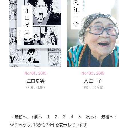
No.181 / 2015
No.180 / 2015
江口夏実
入江一子
（PDF：4MB）
（PDF：10MB）
ペー
先
« 最初へ
前
‹ 前へ
Page
1
カ
2
Page
3
Page
4
Page
5
次
次へ ›
最
最後へ »
ジ
56件のうち、13から24件を表示しています
頭
ペー
レ
ペー
終