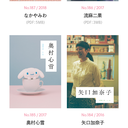
No.187 / 2018
No.186 / 2017
なかやみわ
流麻二果
（PDF：5MB）
（PDF：3MB）
No.185 / 2017
No.184 / 2016
奥村心雪
矢口加奈子