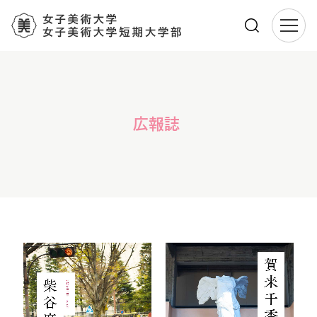
メ
イ
ン
コ
ン
広報誌
テ
ン
ツ
に
移
動