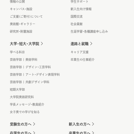
情報の公開
学生サポート
キャンパス・施設
新入生向け情報
ご支援（ご寄付）について
国際交流
美術館・ギャラリー
社会貢献
研究所・附置施設
生涯学習・各種講座申し込み
大学・短大・大学院
進路と就職
学べる科目
キャリア支援
芸術学部 | 美術学科
卒業生の仕事紹介
芸術学部 | デザイン・工芸学科
芸術学部 | アート・デザイン表現学科
芸術学部 | 共創デザイン学科
短期大学部
大学院美術研究科
学長メッセージ・教員紹介
女子美での学びを知る
受験生の方へ
新入生の方へ
在学生の方へ
卒業生の方へ