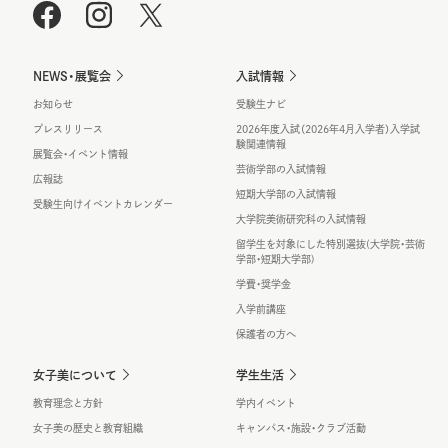
NEWS・展覧会
入試情報
お知らせ
受験生ナビ
プレスリリース
2026年度入試（2026年4月入学者）入学試
験関連情報
展覧会・イベント情報
芸術学部の入試情報
広報誌
短期大学部の入試情報
受験生向けイベントカレンダー
大学院美術研究科の入試情報
留学生を対象にした特別選抜(大学院・芸術
学部・短期大学部)
学費・奨学金
入学前講座
保護者の方へ
女子美について
学生生活
教育理念と方針
学内イベント
女子美の歴史と教育組織
キャンパス・施設・クラブ活動