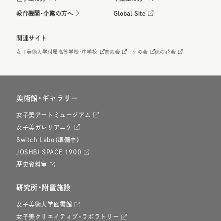
教育機関・企業の方へ
Global Site
関連サイト
女子美術大学付属高等学校・中学校
同窓会
ニケの会
徳の花会
美術館・ギャラリー
女子美アートミュージアム
女子美ガレリアニケ
Switch Labo（準備中）
JOSHBI SPACE 1900
歴史資料室
研究所・附置施設
女子美術大学図書館
女子美クリエイティブ・ラボラトリー