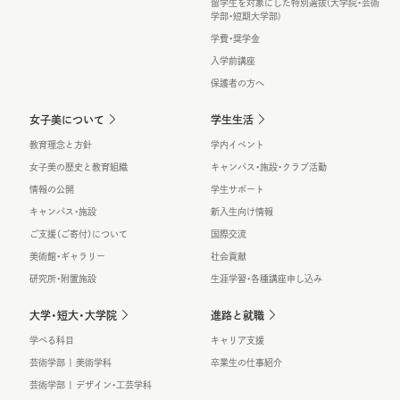
留学生を対象にした特別選抜(大学院・芸術
学部・短期大学部)
学費・奨学金
入学前講座
保護者の方へ
女子美について
学生生活
教育理念と方針
学内イベント
女子美の歴史と教育組織
キャンパス・施設・クラブ活動
情報の公開
学生サポート
キャンパス・施設
新入生向け情報
ご支援（ご寄付）について
国際交流
美術館・ギャラリー
社会貢献
研究所・附置施設
生涯学習・各種講座申し込み
大学・短大・大学院
進路と就職
学べる科目
キャリア支援
芸術学部 | 美術学科
卒業生の仕事紹介
芸術学部 | デザイン・工芸学科