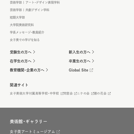
芸術学部 | アート・デザイン表現学科
芸術学部 | 共創デザイン学科
短期大学部
大学院美術研究科
学長メッセージ・教員紹介
女子美での学びを知る
受験生の方へ
新入生の方へ
在学生の方へ
卒業生の方へ
教育機関・企業の方へ
Global Site
関連サイト
女子美術大学付属高等学校・中学校
同窓会
ニケの会
徳の花会
美術館・ギャラリー
女子美アートミュージアム