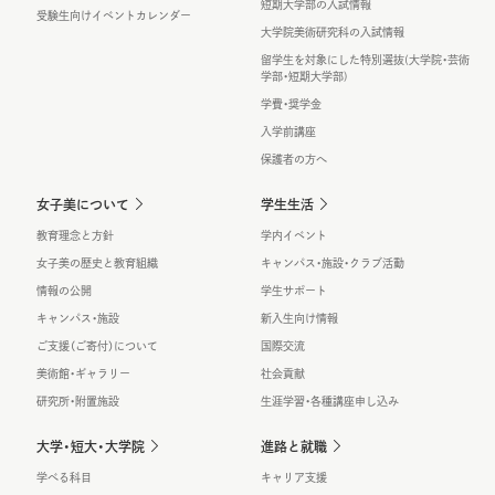
短期大学部の入試情報
受験生向けイベントカレンダー
大学院美術研究科の入試情報
留学生を対象にした特別選抜(大学院・芸術
学部・短期大学部)
学費・奨学金
入学前講座
保護者の方へ
女子美について
学生生活
教育理念と方針
学内イベント
女子美の歴史と教育組織
キャンパス・施設・クラブ活動
情報の公開
学生サポート
キャンパス・施設
新入生向け情報
ご支援（ご寄付）について
国際交流
美術館・ギャラリー
社会貢献
研究所・附置施設
生涯学習・各種講座申し込み
大学・短大・大学院
進路と就職
学べる科目
キャリア支援