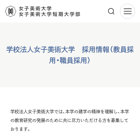
メ
イ
ン
コ
学校法人女子美術大学 採用情報（教員採
ン
テ
用・職員採用）
ン
ツ
に
移
動
学校法人女子美術大学では、本学の建学の精神を理解し、本学
の教育研究の発展のために共に尽力いただける方を募集して
おります。