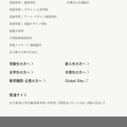
芸術学部 | 美術学科
卒業生の仕事紹介
芸術学部 | デザイン・工芸学科
芸術学部 | アート・デザイン表現学科
芸術学部 | 共創デザイン学科
短期大学部
大学院美術研究科
学長メッセージ・教員紹介
女子美での学びを知る
受験生の方へ
新入生の方へ
在学生の方へ
卒業生の方へ
教育機関・企業の方へ
Global Site
関連サイト
女子美術大学付属高等学校・中学校
同窓会
ニケの会
徳の花会