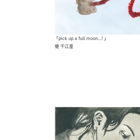
「pick up a full moon...! 」
堤 千江里