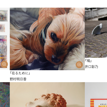
「鳩」
井口彩乃
「在るために」
野村明日香