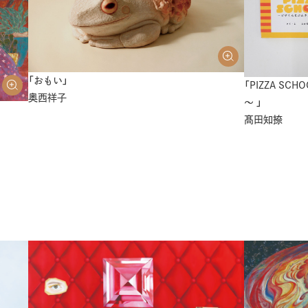
「おもい」
「PIZZA S
奥西祥子
～ 」
髙田知捺