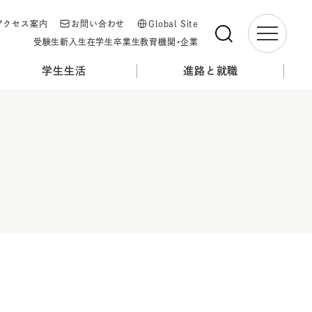
アクセス案内
お問い合わせ
Global Site
受験生
新入生
在学生
卒業生
教育機関・企業
学生生活
進路と就職