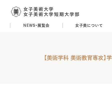
NEWS・展覧会
女子美について
メ
イ
ン
コ
ン
【美術学科 美術教育専攻】
テ
ン
ツ
に
移
動