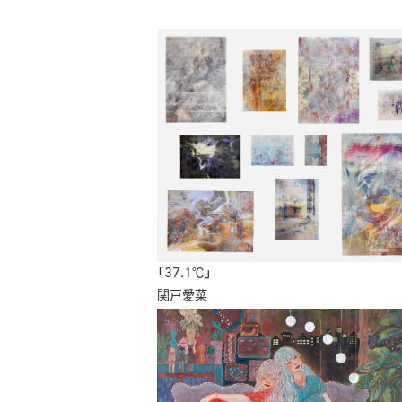
「37.1℃」
関戸愛菜