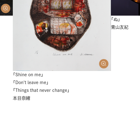
「ぬ」
青山友紀
「Shine on me」
「Don't leave me」
「Things that never change」
本目奈緒