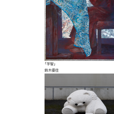
「学智」
鈴木優佳