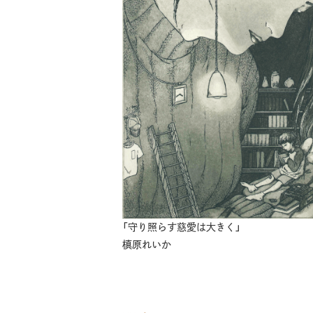
「守り照らす慈愛は大きく」
槙原れいか