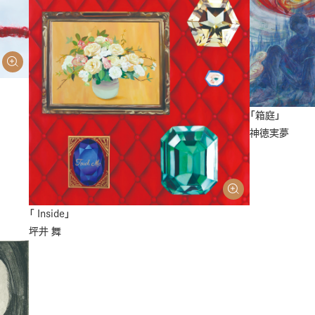
「箱庭」
神徳実夢
「 Inside」
坪井 舞