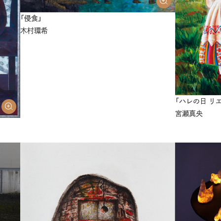
「侵食」
木村環希
「ハレの日 リ
宮瀬真央