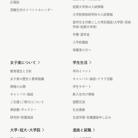
広報誌
短期大学部の入試情報
受験生向けイベントカレンダー
大学院美術研究科の入試情報
留学生を対象にした特別選抜(大学院・芸術
学部・短期大学部)
学費・奨学金
入学前講座
保護者の方へ
女子美について
学生生活
教育理念と方針
学内イベント
女子美の歴史と教育組織
キャンパス・施設・クラブ活動
情報の公開
学生サポート
キャンパス・施設
新入生向け情報
ご支援（ご寄付）について
国際交流
美術館・ギャラリー
社会貢献
研究所・附置施設
生涯学習・各種講座申し込み
大学・短大・大学院
進路と就職