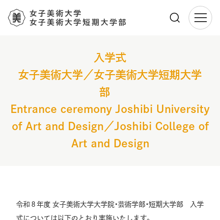
メ
イ
入学式
ン
コ
女子美術大学／女子美術大学短期大学
ン
部
テ
ン
Entrance ceremony Joshibi University
ツ
に
of Art and Design／Joshibi College of
移
Art and Design
動
令和８年度 女子美術大学大学院・芸術学部・短期大学部 入学
式については以下のとおり実施いたします。