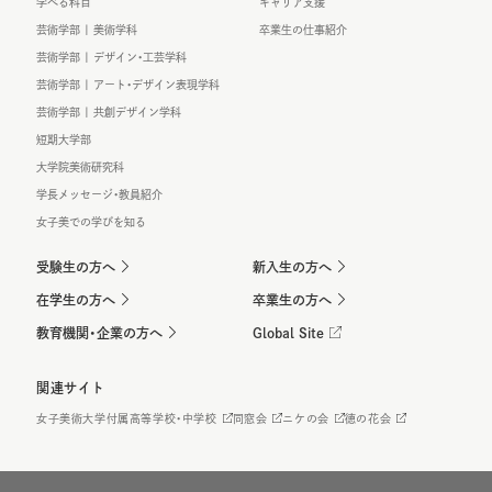
学べる科目
キャリア支援
芸術学部 | 美術学科
卒業生の仕事紹介
芸術学部 | デザイン・工芸学科
芸術学部 | アート・デザイン表現学科
芸術学部 | 共創デザイン学科
短期大学部
大学院美術研究科
学長メッセージ・教員紹介
女子美での学びを知る
受験生の方へ
新入生の方へ
在学生の方へ
卒業生の方へ
教育機関・企業の方へ
Global Site
関連サイト
女子美術大学付属高等学校・中学校
同窓会
ニケの会
徳の花会