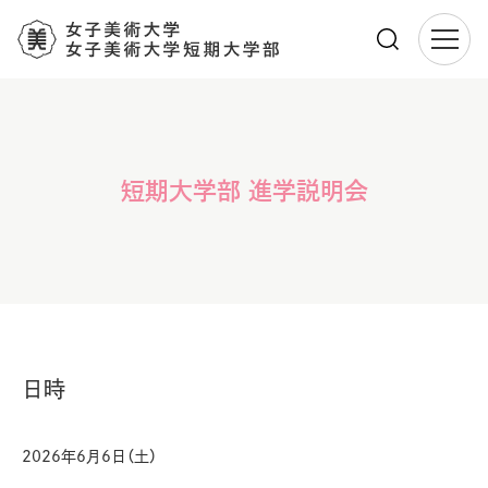
メ
イ
ン
コ
ン
短期大学部 進学説明会
テ
ン
ツ
に
移
動
日時
2026年6月6日（土）