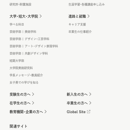
研究所・附置施設
生涯学習・各種講座申し込み
大学・短大・大学院
進路と就職
学べる科目
キャリア支援
芸術学部 | 美術学科
卒業生の仕事紹介
芸術学部 | デザイン・工芸学科
芸術学部 | アート・デザイン表現学科
芸術学部 | 共創デザイン学科
短期大学部
大学院美術研究科
学長メッセージ・教員紹介
女子美での学びを知る
受験生の方へ
新入生の方へ
在学生の方へ
卒業生の方へ
教育機関・企業の方へ
Global Site
関連サイト