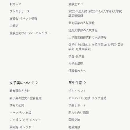
お知らせ
受験生ナビ
プレスリリース
2026年度入試（2026年4月入学者）入学試
験関連情報
展覧会・イベント情報
芸術学部の入試情報
広報誌
短期大学部の入試情報
受験生向けイベントカレンダー
大学院美術研究科の入試情報
留学生を対象にした特別選抜(大学院・芸術
学部・短期大学部)
学費・奨学金
入学前講座
保護者の方へ
女子美について
学生生活
教育理念と方針
学内イベント
女子美の歴史と教育組織
キャンパス・施設・クラブ活動
情報の公開
学生サポート
キャンパス・施設
新入生向け情報
ご支援（ご寄付）について
国際交流
美術館・ギャラリー
社会貢献