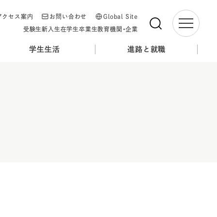
アクセス案内
お問い合わせ
Global Site
受験生
新入生
在学生
卒業生
教育機関・企業
学生生活
進路と就職