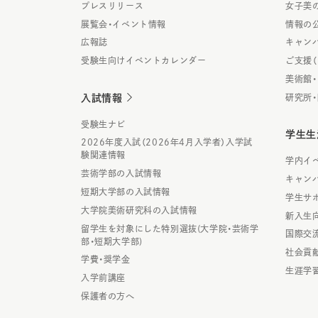
プレスリリース
女子美
展覧会・イベント情報
情報の
広報誌
キャン
受験生向けイベントカレンダー
ご支援
美術館
入試情報
研究所
受験生ナビ
学生生
2026年度入試（2026年4月入学者）入学試
験関連情報
学内イ
芸術学部の入試情報
キャン
短期大学部の入試情報
学生サ
大学院美術研究科の入試情報
新入生
留学生を対象にした特別選抜(大学院・芸術学
国際交
部・短期大学部)
社会貢
学費・奨学金
生涯学
入学前講座
保護者の方へ