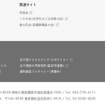
関連サイト
同窓会
ニケの会（在学生のご父母等の会）
徳の花会（退職教職員の会）
女子美クリエイティブ・ラボラトリー
デンス
女子美術大学研究所（産官学連携）
顔料創造ファクトリー（準備中）
2-8538 神奈川県相模原市南区麻溝台1900
/
Tel.
042-778-6111
ス
〒166-8538 東京都杉並区和田1-49-8
/
Tel.
03-5340-4500