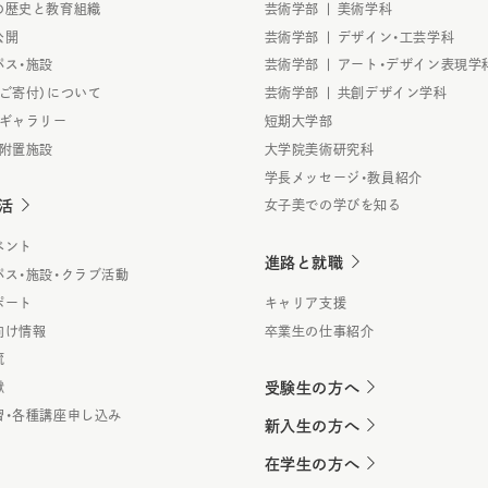
の歴史と教育組織
芸術学部 | 美術学科
公開
芸術学部 | デザイン・工芸学科
パス・施設
芸術学部 | アート・デザイン表現学
（ご寄付）について
芸術学部 | 共創デザイン学科
・ギャラリー
短期大学部
・附置施設
大学院美術研究科
学長メッセージ・教員紹介
活
女子美での学びを知る
ベント
進路と就職
パス・施設・クラブ活動
ポート
キャリア支援
向け情報
卒業生の仕事紹介
流
献
受験生の方へ
習・各種講座申し込み
新入生の方へ
在学生の方へ