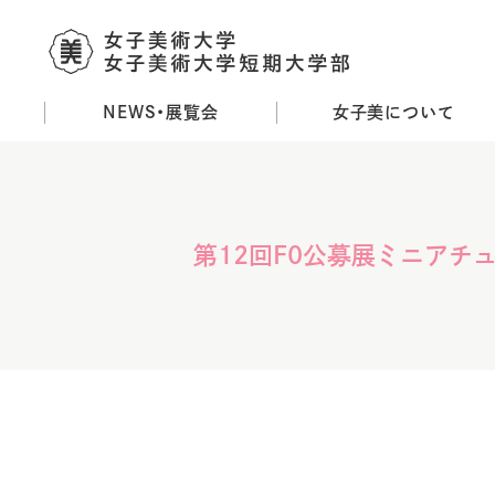
NEWS・展覧会
女子美について
メ
イ
ン
コ
ン
第12回F0公募展ミニアチュー
テ
ン
ツ
に
移
動