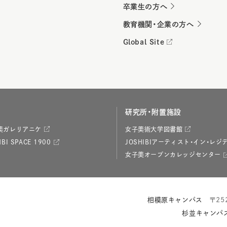
卒業生の方へ
教育機関・企業の方へ
Global Site
研究所・附置施設
美ガレリアニケ
女子美術大学図書館
BI SPACE 1900
JOSHIBIアーティスト・イン・レジ
女子美オープンカレッジセンター
相模原キャンパス
〒25
杉並キャンパ