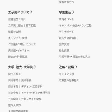
保護者の方へ
女子美について
学生生活
教育理念と方針
学内イベント
女子美の歴史と教育組織
キャンパス・施設・クラブ活動
情報の公開
学生サポート
キャンパス・施設
新入生向け情報
ご支援（ご寄付）について
国際交流
美術館・ギャラリー
社会貢献
研究所・附置施設
生涯学習・各種講座申し込み
大学・短大・大学院
進路と就職
学べる科目
キャリア支援
芸術学部 | 美術学科
卒業生の仕事紹介
芸術学部 | デザイン・工芸学科
芸術学部 | アート・デザイン表現学科
芸術学部 | 共創デザイン学科
短期大学部
大学院美術研究科