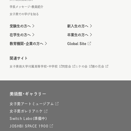
学長メッセージ・教員紹介
女子美での学びを知る
受験生の方へ
新入生の方へ
在学生の方へ
卒業生の方へ
教育機関・企業の方へ
Global Site
関連サイト
女子美術大学付属高等学校・中学校
同窓会
ニケの会
徳の花会
美術館・ギャラリー
女子美アートミュージアム
女子美ガレリアニケ
Switch Labo（準備中）
JOSHBI SPACE 1900