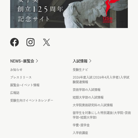
NEWS・展覧会
入試情報
お知らせ
受験生ナビ
プレスリリース
2026年度入試（2026年4月入学者）入学試
験関連情報
展覧会・イベント情報
芸術学部の入試情報
広報誌
短期大学部の入試情報
受験生向けイベントカレンダー
大学院美術研究科の入試情報
留学生を対象にした特別選抜(大学院・芸術
学部・短期大学部)
学費・奨学金
入学前講座