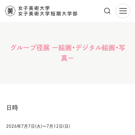
メ
イ
ン
コ
グループ径展 ー絵画・デジタル絵画・写
ン
テ
真ー
ン
ツ
に
移
動
日時
2026年7月7日(火)〜7月12日(日)