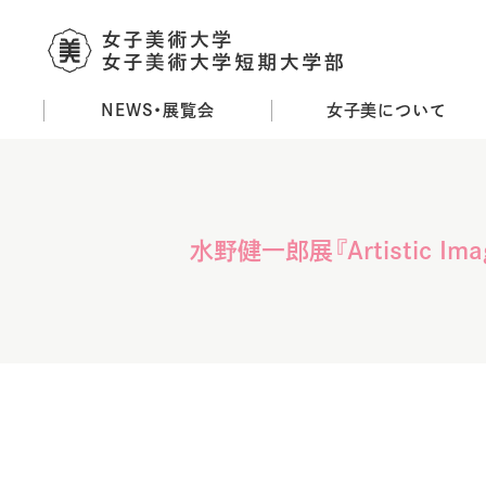
NEWS・展覧会
女子美について
メ
イ
ン
コ
ン
水野健一郎展『Artistic Imag
テ
ン
ツ
に
移
動