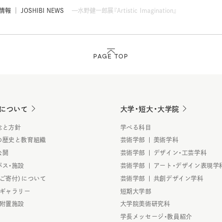
 │ JOSHIBI NEWS
水野健一郎展『Artistic Imagination』
PAGE TOP
について
大学・短大・大学院
念と方針
学べる科目
の歴史と教育組織
芸術学部 | 美術学科
公開
芸術学部 | デザイン・工芸学科
パス・施設
芸術学部 | アート・デザイン表現学
（ご寄付）について
芸術学部 | 共創デザイン学科
・ギャラリー
短期大学部
・附置施設
大学院美術研究科
学長メッセージ・教員紹介