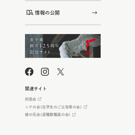
情報の公開
関連サイト
同窓会
ニケの会（在学生のご父母等の会）
徳の花会（退職教職員の会）