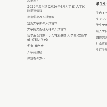
受験生ナビ
学生生
2026年度入試（2026年4月入学者）入学試
験関連情報
学内イ
芸術学部の入試情報
キャン
短期大学部の入試情報
学生サ
大学院美術研究科の入試情報
新入生
留学生を対象にした特別選抜(大学院・芸術学
国際交
部・短期大学部)
社会貢
学費・奨学金
生涯学
入学前講座
保護者の方へ