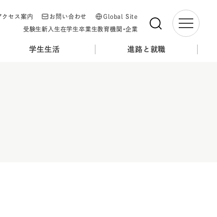
アクセス案内
お問い合わせ
Global Site
受験生
新入生
在学生
卒業生
教育機関・企業
学生生活
進路と就職