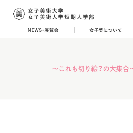
NEWS・展覧会
女子美について
メ
イ
ン
コ
ン
～これも切り絵？の大集合～
テ
ン
ツ
に
移
動