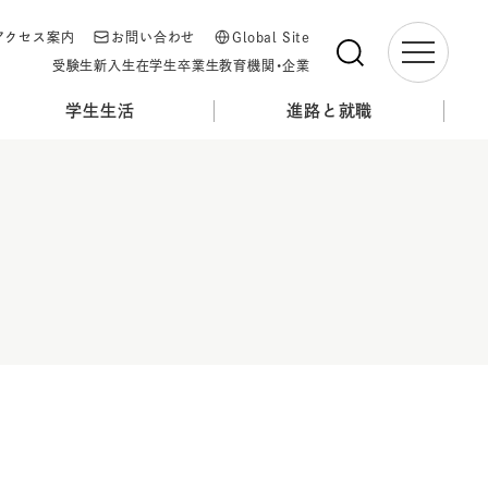
アクセス案内
お問い合わせ
Global Site
受験生
新入生
在学生
卒業生
教育機関・企業
学生生活
進路と就職