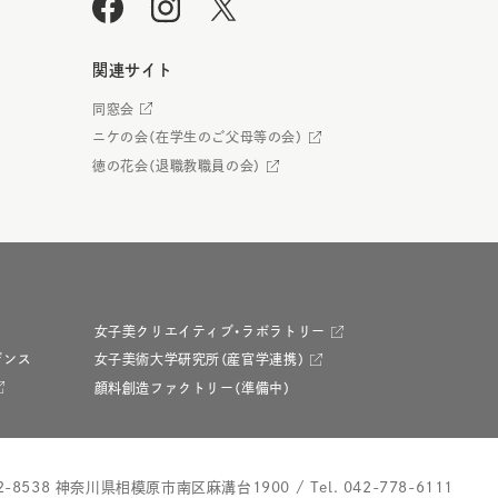
関連サイト
同窓会
ニケの会（在学生のご父母等の会）
徳の花会（退職教職員の会）
女子美クリエイティブ・ラボラトリー
デンス
女子美術大学研究所（産官学連携）
顔料創造ファクトリー（準備中）
2-8538 神奈川県相模原市南区麻溝台1900
/
Tel.
042-778-6111