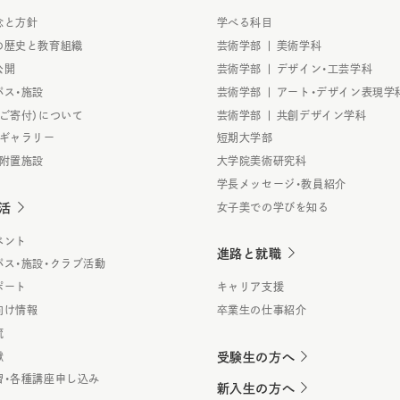
念と方針
学べる科目
の歴史と教育組織
芸術学部 | 美術学科
公開
芸術学部 | デザイン・工芸学科
パス・施設
芸術学部 | アート・デザイン表現学
（ご寄付）について
芸術学部 | 共創デザイン学科
・ギャラリー
短期大学部
・附置施設
大学院美術研究科
学長メッセージ・教員紹介
活
女子美での学びを知る
ベント
進路と就職
パス・施設・クラブ活動
ポート
キャリア支援
向け情報
卒業生の仕事紹介
流
献
受験生の方へ
習・各種講座申し込み
新入生の方へ