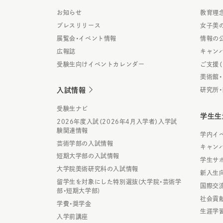
お知らせ
教育理
プレスリリース
女子美
展覧会・イベント情報
情報の
広報誌
キャン
受験生向けイベントカレンダー
ご支援
美術館
入試情報
研究所
受験生ナビ
学生生
2026年度入試（2026年4月入学者）入学試
験関連情報
学内イ
芸術学部の入試情報
キャン
短期大学部の入試情報
学生サ
大学院美術研究科の入試情報
新入生
留学生を対象にした特別選抜(大学院・芸術学
国際交
部・短期大学部)
社会貢
学費・奨学金
生涯学
入学前講座