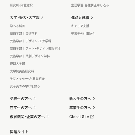
研究所・附置施設
生涯学習・各種講座申し込み
大学・短大・大学院
進路と就職
学べる科目
キャリア支援
芸術学部 | 美術学科
卒業生の仕事紹介
芸術学部 | デザイン・工芸学科
芸術学部 | アート・デザイン表現学科
芸術学部 | 共創デザイン学科
短期大学部
大学院美術研究科
学長メッセージ・教員紹介
女子美での学びを知る
受験生の方へ
新入生の方へ
在学生の方へ
卒業生の方へ
教育機関・企業の方へ
Global Site
関連サイト