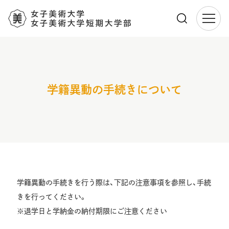
メ
イ
ン
コ
ン
学籍異動の手続きについて
テ
ン
ツ
に
移
動
学籍異動の手続きを行う際は、下記の注意事項を参照し、手続
きを行ってください。
※退学日と学納金の納付期限にご注意ください