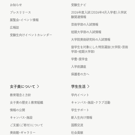
お知らせ
受験生ナビ
プレスリリース
2026年度入試（2026年4月入学者）入学試
験関連情報
展覧会・イベント情報
芸術学部の入試情報
広報誌
短期大学部の入試情報
受験生向けイベントカレンダー
大学院美術研究科の入試情報
留学生を対象にした特別選抜(大学院・芸術
学部・短期大学部)
学費・奨学金
入学前講座
保護者の方へ
女子美について
学生生活
教育理念と方針
学内イベント
女子美の歴史と教育組織
キャンパス・施設・クラブ活動
情報の公開
学生サポート
キャンパス・施設
新入生向け情報
ご支援（ご寄付）について
国際交流
美術館・ギャラリー
社会貢献