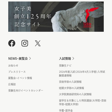
NEWS・展覧会
入試情報
お知らせ
受験生ナビ
プレスリリース
2026年度入試（2026年4月入学者）入学試
験関連情報
展覧会・イベント情報
芸術学部の入試情報
広報誌
短期大学部の入試情報
受験生向けイベントカレンダー
大学院美術研究科の入試情報
留学生を対象にした特別選抜(大学院・芸術
学部・短期大学部)
学費・奨学金