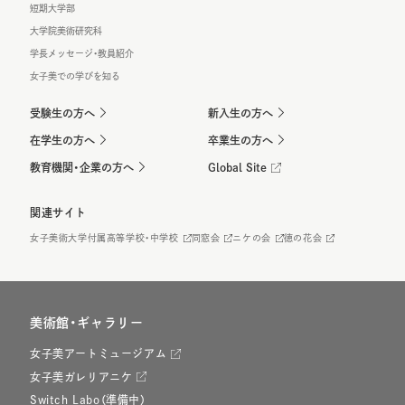
短期大学部
大学院美術研究科
学長メッセージ・教員紹介
女子美での学びを知る
受験生の方へ
新入生の方へ
在学生の方へ
卒業生の方へ
教育機関・企業の方へ
Global Site
関連サイト
女子美術大学付属高等学校・中学校
同窓会
ニケの会
徳の花会
美術館・ギャラリー
女子美アートミュージアム
女子美ガレリアニケ
Switch Labo（準備中）