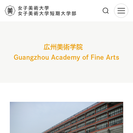
メ
イ
ン
コ
広州美術学院
ン
テ
Guangzhou Academy of Fine Arts
ン
ツ
に
移
動