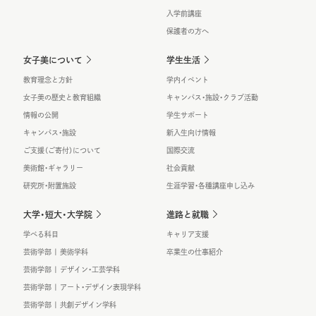
入学前講座
保護者の方へ
女子美について
学生生活
教育理念と方針
学内イベント
女子美の歴史と教育組織
キャンパス・施設・クラブ活動
情報の公開
学生サポート
キャンパス・施設
新入生向け情報
ご支援（ご寄付）について
国際交流
美術館・ギャラリー
社会貢献
研究所・附置施設
生涯学習・各種講座申し込み
大学・短大・大学院
進路と就職
学べる科目
キャリア支援
芸術学部 | 美術学科
卒業生の仕事紹介
芸術学部 | デザイン・工芸学科
芸術学部 | アート・デザイン表現学科
芸術学部 | 共創デザイン学科