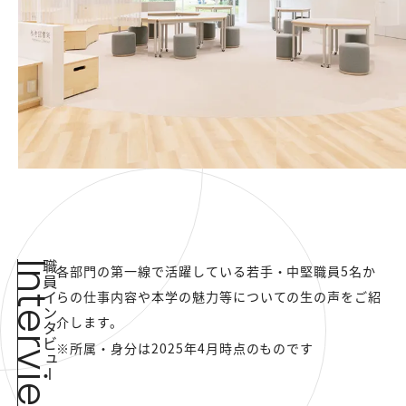
Interview
職員インタビュー
各部門の第一線で活躍している若手・中堅職員5名か
らの
仕事内容や本学の魅力等についての生の声をご紹
介します。
※所属・身分は2025年4月時点のものです