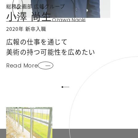
総務企画部 広報グループ
財
小澤 尚生
Ozawa Naoki
2020年 新卒入職
2
広報の仕事を通じて
美術の持つ可能性を広めたい
Read More
R